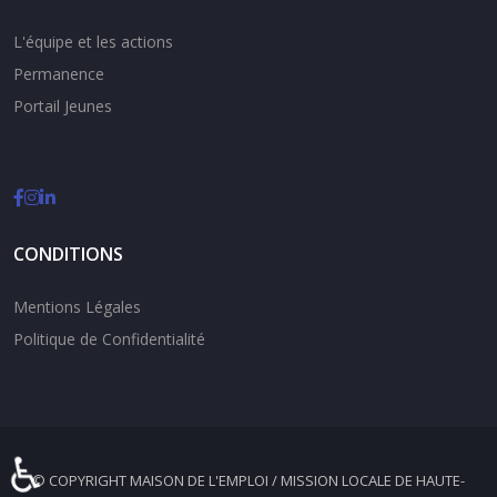
L'équipe et les actions
Permanence
Portail Jeunes
CONDITIONS
Mentions Légales
Politique de Confidentialité
♿
© COPYRIGHT MAISON DE L'EMPLOI / MISSION LOCALE DE HAUTE-