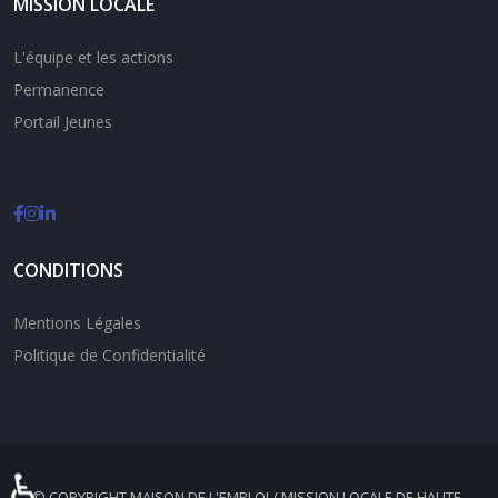
MISSION LOCALE
L'équipe et les actions
Permanence
Portail Jeunes
CONDITIONS
Mentions Légales
Politique de Confidentialité
♿
© COPYRIGHT MAISON DE L'EMPLOI / MISSION LOCALE DE HAUTE-